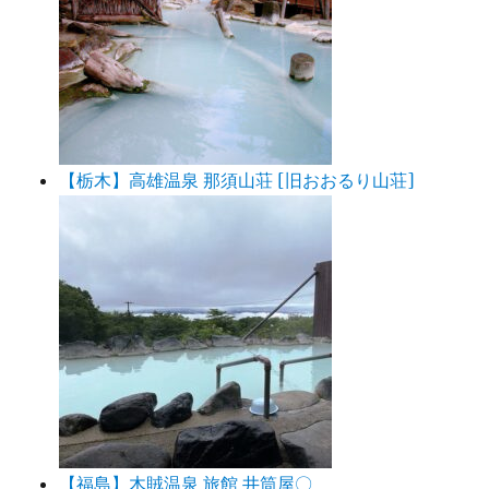
【栃木】高雄温泉 那須山荘 [旧おおるり山荘]
【福島】木賊温泉 旅館 井筒屋〇