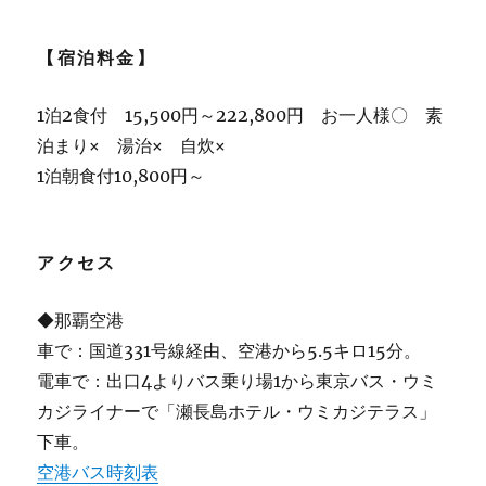
【宿泊料金】
1泊2食付 15,500円～222,800円 お一人様〇 素
泊まり× 湯治× 自炊×
1泊朝食付10,800円～
アクセス
◆那覇空港
車で：国道331号線経由、空港から5.5キロ15分。
電車で：出口4よりバス乗り場1から東京バス・ウミ
カジライナーで「瀬長島ホテル・ウミカジテラス」
下車。
空港バス時刻表