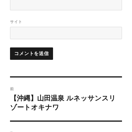
サイト
投
前
稿
【沖縄】山田温泉 ルネッサンスリ
前
の
ゾートオキナワ
ナ
投
ビ
稿: