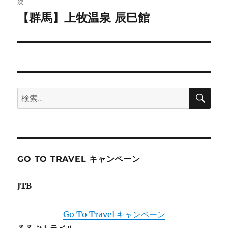
ゲ
次
【群馬】上牧温泉 辰巳館
次
ー
の
シ
投
稿:
ョ
ン
検
検
索
索:
GO TO TRAVEL キャンペーン
JTB
Go To Travel キャンペーン