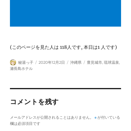
(このページを見た人は 118人です, 本日は1 人です)
投
投
カ
タ
秘湯っ子
2020年12月2日
沖縄県
豊見城市
,
琉球温泉
,
稿
稿
テ
グ
瀬長島ホテル
者
日:
ゴ
リ
ー
コメントを残す
メールアドレスが公開されることはありません。
※
が付いている
欄は必須項目です