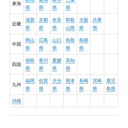
東海
県
県
県
県
滋賀
京都
奈良
和歌
大阪
兵庫
近畿
県
府
県
山県
府
県
岡山
広島
山口
鳥取
島根
中国
県
県
県
県
県
徳島
香川
愛媛
高知
四国
県
県
県
県
福岡
佐賀
大分
熊本
長崎
宮崎
鹿児
九州
県
県
県
県
県
県
島県
沖縄