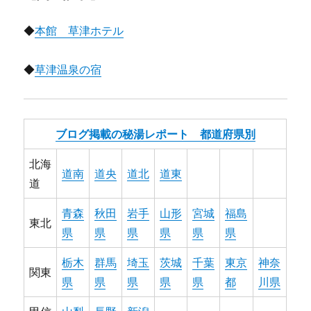
◆
本館 草津ホテル
◆
草津温泉の宿
ブログ掲載の秘湯レポート 都道府県別
北海
道南
道央
道北
道東
道
青森
秋田
岩手
山形
宮城
福島
東北
県
県
県
県
県
県
栃木
群馬
埼玉
茨城
千葉
東京
神奈
関東
県
県
県
県
県
都
川県