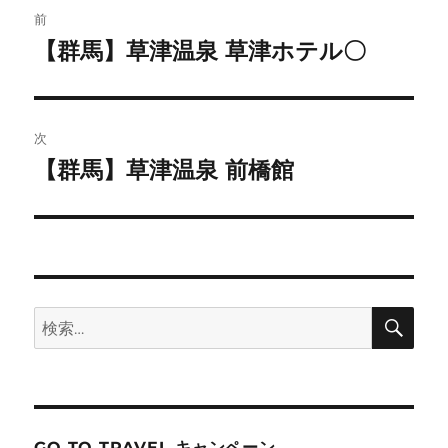
投
前
稿
【群馬】草津温泉 草津ホテル〇
前
の
ナ
投
ビ
稿:
次
ゲ
【群馬】草津温泉 前橋館
次
の
ー
投
シ
稿:
ョ
検
検
索
ン
索:
GO TO TRAVEL キャンペーン