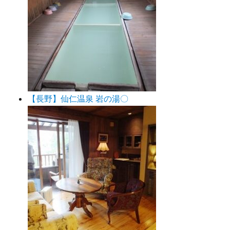
【長野】仙仁温泉 岩の湯〇