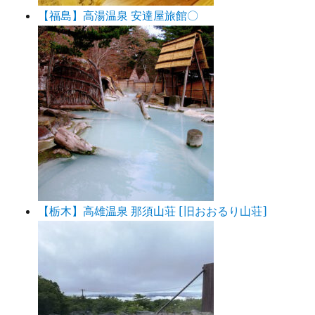
【福島】高湯温泉 安達屋旅館〇
【栃木】高雄温泉 那須山荘 [旧おおるり山荘]