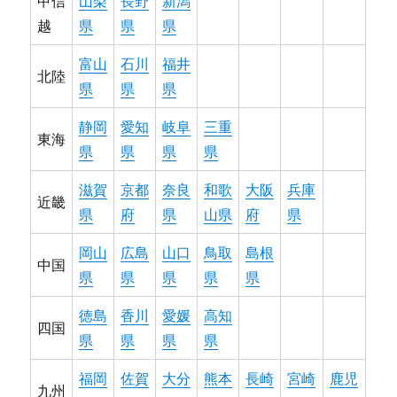
甲信
山梨
長野
新潟
越
県
県
県
富山
石川
福井
北陸
県
県
県
静岡
愛知
岐阜
三重
東海
県
県
県
県
滋賀
京都
奈良
和歌
大阪
兵庫
近畿
県
府
県
山県
府
県
岡山
広島
山口
鳥取
島根
中国
県
県
県
県
県
徳島
香川
愛媛
高知
四国
県
県
県
県
福岡
佐賀
大分
熊本
長崎
宮崎
鹿児
九州