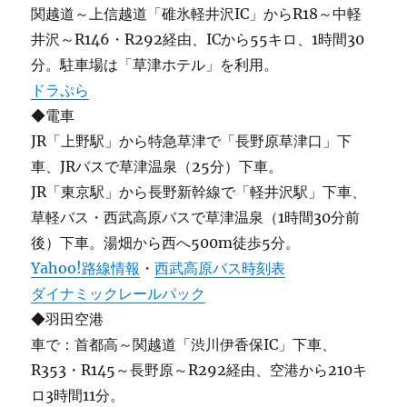
関越道～上信越道「碓氷軽井沢IC」からR18～中軽
井沢～R146・R292経由、ICから55キロ、1時間30
分。駐車場は「草津ホテル」を利用。
ドラぷら
◆電車
JR「上野駅」から特急草津で「長野原草津口」下
車、JRバスで草津温泉（25分）下車。
JR「東京駅」から長野新幹線で「軽井沢駅」下車、
草軽バス・西武高原バスで草津温泉（1時間30分前
後）下車。湯畑から西へ500m徒歩5分。
Yahoo!路線情報
・
西武高原バス時刻表
ダイナミックレールパック
◆羽田空港
車で：首都高～関越道「渋川伊香保IC」下車、
R353・R145～長野原～R292経由、空港から210キ
ロ3時間11分。