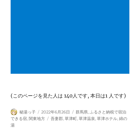
(このページを見た人は 140人です, 本日は1 人です)
投
投
カ
秘湯っ子
2022年6月26日
群馬県
,
ふるさと納税で宿泊
稿
稿
テ
タ
できる宿
,
関東地方
吾妻郡
,
草津町
,
草津温泉
,
草津ホテル
,
綿の
者
日:
ゴ
グ
湯
リ
ー