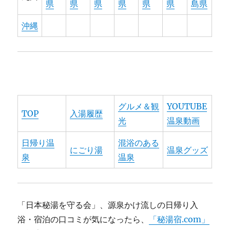
県
県
県
県
県
県
島県
沖縄
グルメ＆観
YOUTUBE
TOP
入湯履歴
光
温泉動画
日帰り温
混浴のある
にごり湯
温泉グッズ
泉
温泉
「日本秘湯を守る会」、源泉かけ流しの日帰り入
浴・宿泊の口コミが気になったら、
「秘湯宿.com」