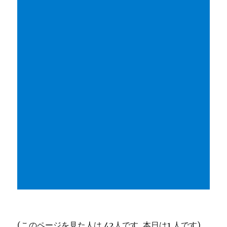
(このページを見た人は 42人です, 本日は1 人です)