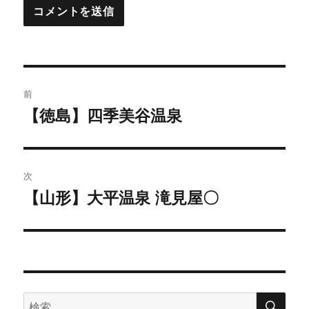
投
前
稿
【徳島】四季美谷温泉
前
の
ナ
投
ビ
稿:
次
ゲ
【山形】大平温泉 滝見屋〇
次
の
ー
投
シ
稿:
ョ
検
検
索