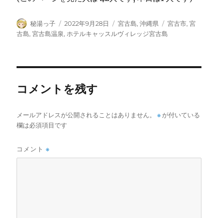
投
投
カ
タ
秘湯っ子
2022年9月28日
宮古島
,
沖縄県
宮古市
,
宮
稿
稿
テ
グ
古島
,
宮古島温泉
,
ホテルキャッスルヴィレッジ宮古島
者
日:
ゴ
リ
ー
コメントを残す
メールアドレスが公開されることはありません。
※
が付いている
欄は必須項目です
コメント
※