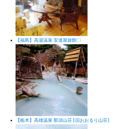
【福島】高湯温泉 安達屋旅館〇
【栃木】高雄温泉 那須山荘 [旧おおるり山荘]