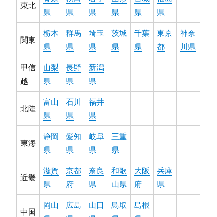
東北
県
県
県
県
県
県
栃木
群馬
埼玉
茨城
千葉
東京
神奈
関東
県
県
県
県
県
都
川県
甲信
山梨
長野
新潟
越
県
県
県
富山
石川
福井
北陸
県
県
県
静岡
愛知
岐阜
三重
東海
県
県
県
県
滋賀
京都
奈良
和歌
大阪
兵庫
近畿
県
府
県
山県
府
県
岡山
広島
山口
鳥取
島根
中国