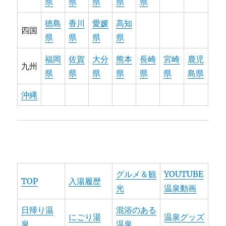
県
県
県
県
県
徳島
香川
愛媛
高知
四国
県
県
県
県
福岡
佐賀
大分
熊本
長崎
宮崎
鹿児
九州
県
県
県
県
県
県
島県
沖縄
グルメ＆観
YOUTUBE
TOP
入湯履歴
光
温泉動画
日帰り温
混浴のある
にごり湯
温泉グッズ
泉
温泉