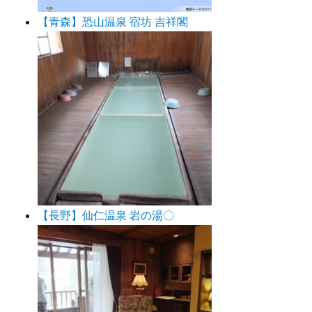
【青森】恐山温泉 宿坊 吉祥閣
【長野】仙仁温泉 岩の湯〇