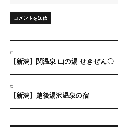
投
前
稿
【新潟】関温泉 山の湯 せきぜん〇
前
の
ナ
投
ビ
稿:
次
ゲ
【新潟】越後湯沢温泉の宿
次
の
ー
投
シ
稿: