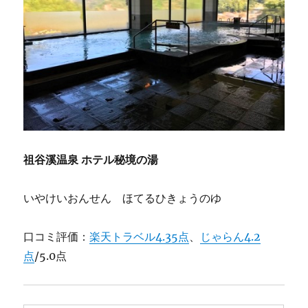
祖谷溪温泉 ホテル秘境の湯
いやけいおんせん ほてるひきょうのゆ
口コミ評価：
楽天トラベル4.35点
、
じゃらん4.2
点
/5.0点