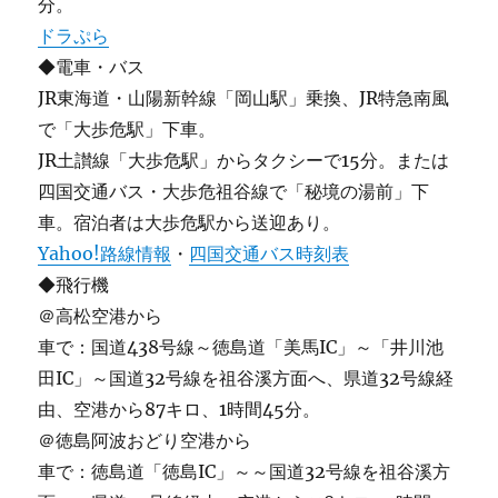
分。
ドラぷら
◆電車・バス
JR東海道・山陽新幹線「岡山駅」乗換、JR特急南風
で「大歩危駅」下車。
JR土讃線「大歩危駅」からタクシーで15分。または
四国交通バス・大歩危祖谷線で「秘境の湯前」下
車。宿泊者は大歩危駅から送迎あり。
Yahoo!路線情報
・
四国交通バス時刻表
◆飛行機
＠高松空港から
車で：国道438号線～徳島道「美馬IC」～「井川池
田IC」～国道32号線を祖谷溪方面へ、県道32号線経
由、空港から87キロ、1時間45分。
＠徳島阿波おどり空港から
車で：徳島道「徳島IC」～～国道32号線を祖谷溪方