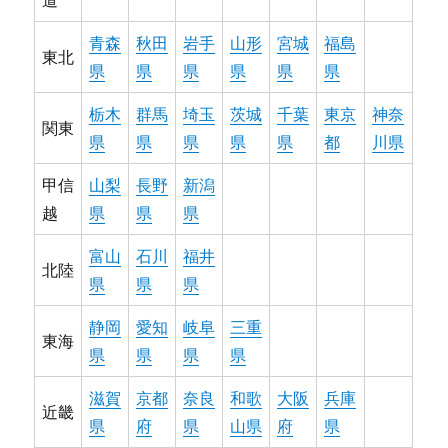
道
青森
秋田
岩手
山形
宮城
福島
東北
県
県
県
県
県
県
栃木
群馬
埼玉
茨城
千葉
東京
神奈
関東
県
県
県
県
県
都
川県
甲信
山梨
長野
新潟
越
県
県
県
富山
石川
福井
北陸
県
県
県
静岡
愛知
岐阜
三重
東海
県
県
県
県
滋賀
京都
奈良
和歌
大阪
兵庫
近畿
県
府
県
山県
府
県