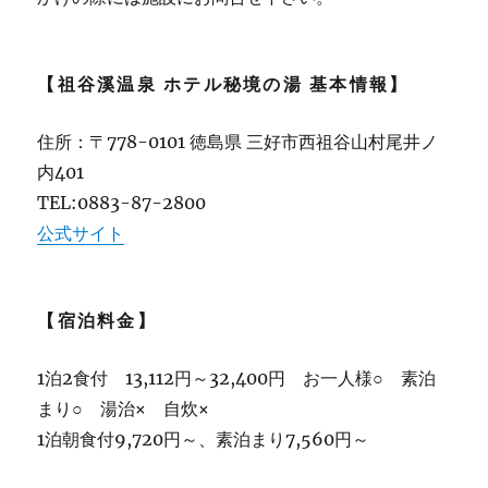
【祖谷溪温泉 ホテル秘境の湯 基本情報】
住所：〒778-0101 徳島県 三好市西祖谷山村尾井ノ
内401
TEL:0883-87-2800
公式サイト
【宿泊料金】
1泊2食付 13,112円～32,400円 お一人様○ 素泊
まり○ 湯治× 自炊×
1泊朝食付9,720円～、素泊まり7,560円～