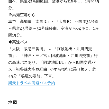
面へ、県道32号線経由、空港から118キロ、1時間55
分。
＠高知空港から
車で：高知道「南国IC」～「大豊IC」～国道32号線
～県道45号線～32号線経由、空港から64キロ、1時
間15分。
◆高速バス
「大阪・阪急三番街」 ⇔ 「阿波池田・井川四交
前」、「神戸・三ノ宮⇔阿波池田・井川四交前」行
の高速バスあり。「阿波池田BT」から四国交通バ
ス・祖谷線大歩危経由-かずら橋行に乗り換え、約
55分「秘境の湯前」下車。
楽天トラベル高速バス予約
地図