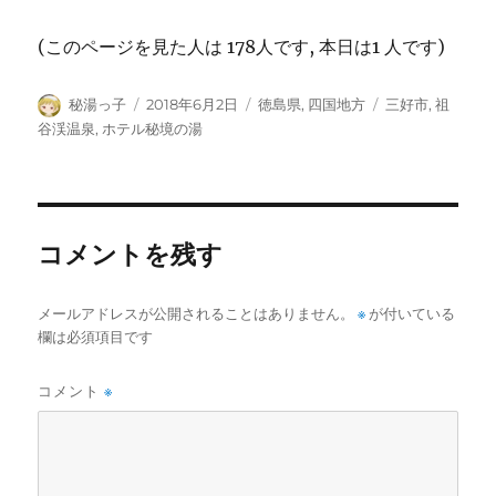
(このページを見た人は 178人です, 本日は1 人です)
投
投
カ
タ
秘湯っ子
2018年6月2日
徳島県
,
四国地方
三好市
,
祖
稿
稿
テ
グ
谷渓温泉
,
ホテル秘境の湯
者
日:
ゴ
リ
ー
コメントを残す
メールアドレスが公開されることはありません。
※
が付いている
欄は必須項目です
コメント
※