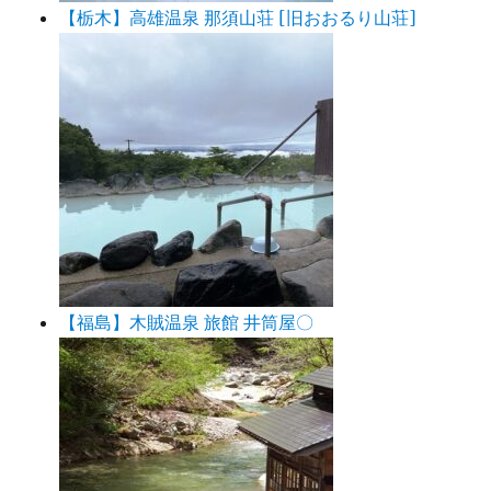
【栃木】高雄温泉 那須山荘 [旧おおるり山荘]
【福島】木賊温泉 旅館 井筒屋〇