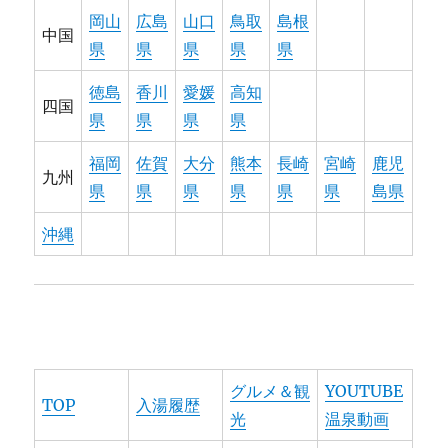
岡山
広島
山口
鳥取
島根
中国
県
県
県
県
県
徳島
香川
愛媛
高知
四国
県
県
県
県
福岡
佐賀
大分
熊本
長崎
宮崎
鹿児
九州
県
県
県
県
県
県
島県
沖縄
グルメ＆観
YOUTUBE
TOP
入湯履歴
光
温泉動画