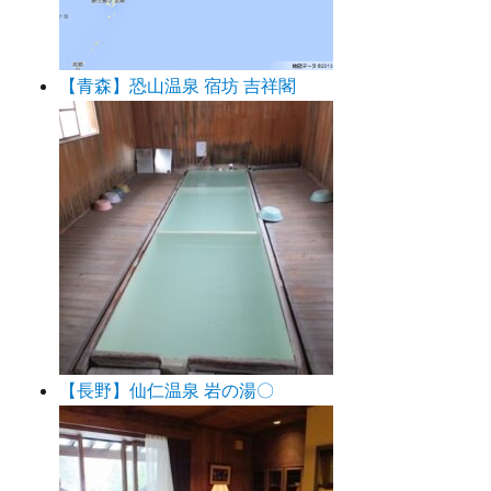
【青森】恐山温泉 宿坊 吉祥閣
【長野】仙仁温泉 岩の湯〇