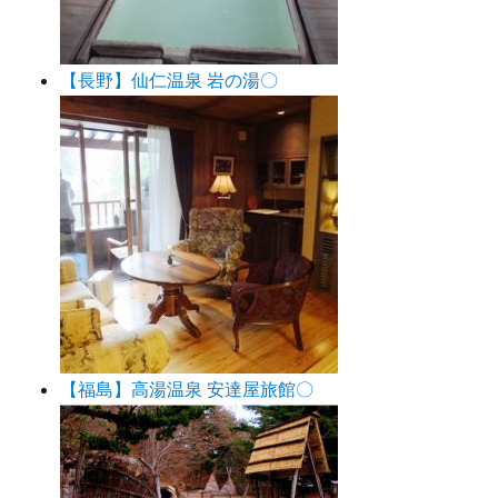
【長野】仙仁温泉 岩の湯〇
【福島】高湯温泉 安達屋旅館〇