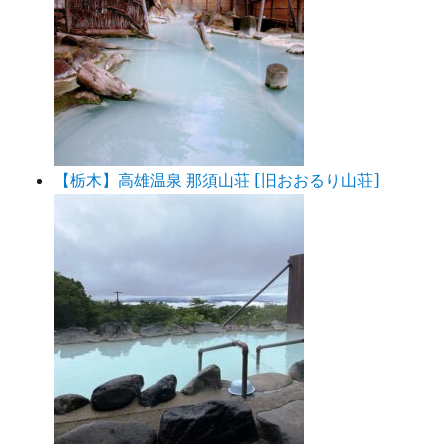
【栃木】高雄温泉 那須山荘 [旧おおるり山荘]