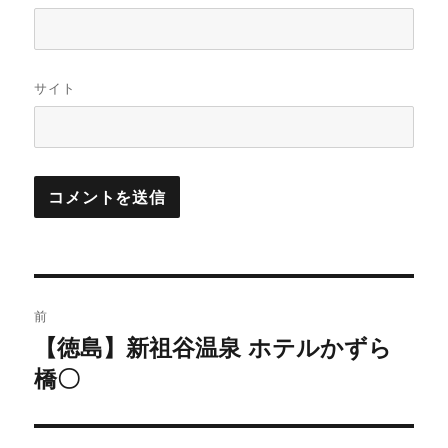
サイト
投
前
稿
【徳島】新祖谷温泉 ホテルかずら
前
の
橋〇
ナ
投
ビ
稿: